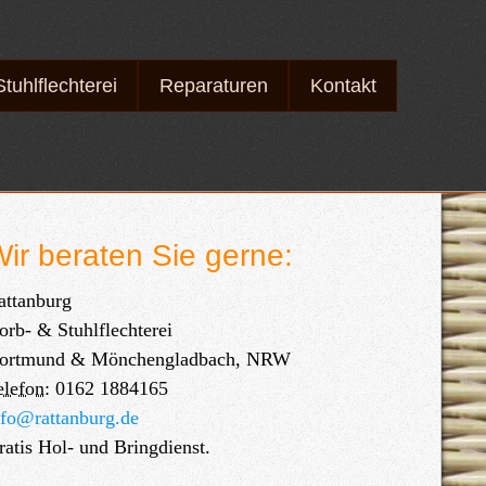
Stuhlflechterei
Reparaturen
Kontakt
ir beraten Sie gerne:
attanburg
orb- & Stuhlflechterei
ortmund & Mönchengladbach
,
NRW
elefon:
0162 1884165
nfo@rattanburg.de
ratis Hol- und Bringdienst.