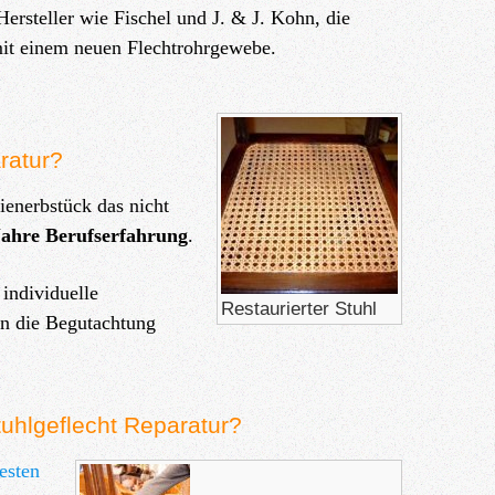
rsteller wie Fischel und J. & J. Kohn, die
mit einem neuen Flechtrohrgewebe.
ratur?
enerbstück das nicht
Jahre Berufserfahrung
.
individuelle
Restaurierter Stuhl
on die Begutachtung
tuhlgeflecht Reparatur?
esten