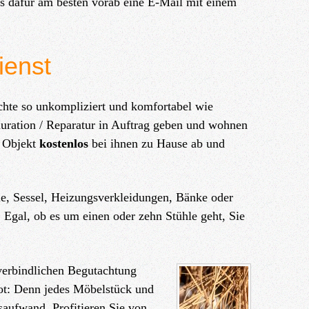
ns dafür am besten vorab eine E-Mail mit einem
ienst
chte so unkompliziert und komfortabel wie
uration / Reparatur in Auftrag geben und wohnen
e Objekt
kostenlos
bei ihnen zu Hause ab und
hle, Sessel, Heizungsverkleidungen, Bänke oder
 Egal, ob es um einen oder zehn Stühle geht, Sie
verbindlichen Begutachtung
ot: Denn jedes Möbelstück und
tsaufwand. Profitieren Sie von