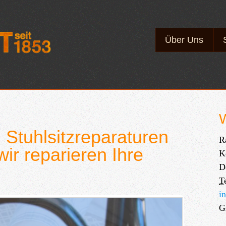
Direkt
zum
Inhalt
Über Uns
W
 Stuhlsitzreparaturen
R
ir reparieren Ihre
K
D
T
i
G