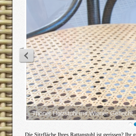
Thonet Holzstuhl mit Wiener Geflecht
Die Sitzfläche Ihres Rattanstuhl ist gerissen? Ihr 