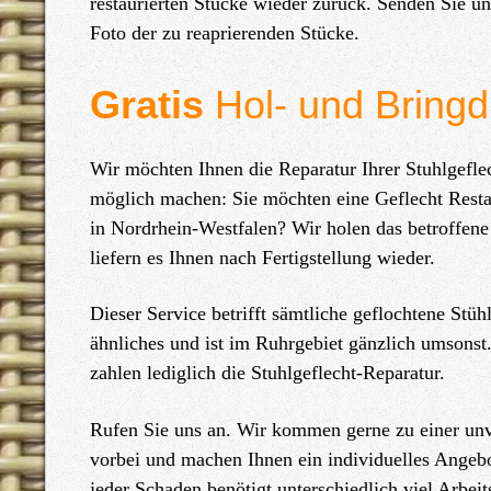
restaurierten Stücke wieder zurück. Senden Sie u
Foto der zu reaprierenden Stücke.
Gratis
Hol- und Bringd
Wir möchten Ihnen die Reparatur Ihrer Stuhlgefle
möglich machen: Sie möchten eine Geflecht Resta
in Nordrhein-Westfalen? Wir holen das betroffen
liefern es Ihnen nach Fertigstellung wieder.
Dieser Service betrifft sämtliche geflochtene Stü
ähnliches und ist im Ruhrgebiet gänzlich umsonst.
zahlen lediglich die Stuhlgeflecht-Reparatur.
Rufen Sie uns an. Wir kommen gerne zu einer un
vorbei und machen Ihnen ein individuelles Angeb
jeder Schaden benötigt unterschiedlich viel Arbei